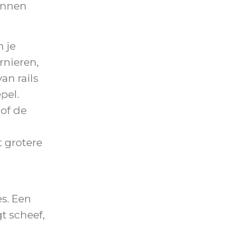
unnen
 je
rnieren,
an rails
pel.
of de
g
t grotere
s. Een
t scheef,