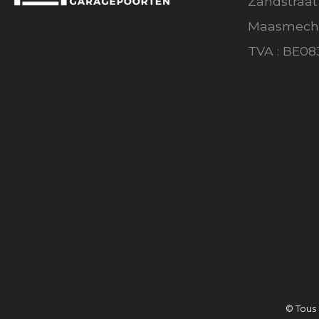
Zandstraat
Maasmeche
TVA : BE08
© Tous 