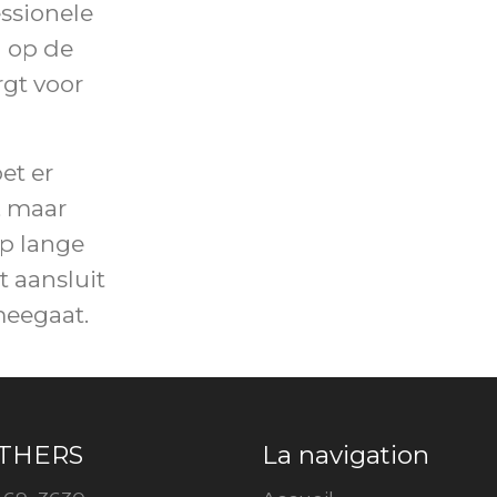
essionele
g op de
rgt voor
et er
n, maar
op lange
t aansluit
meegaat.
THERS
La navigation