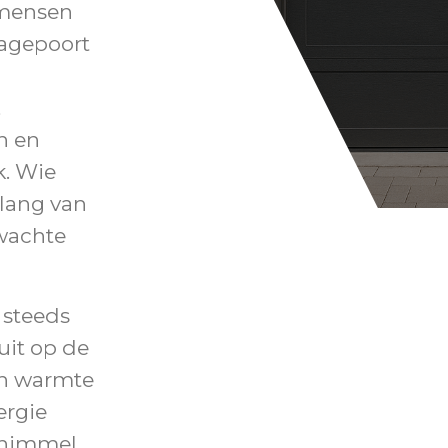
 mensen
ragepoort
n
,
n en
k. Wie
nlang van
wachte
 steeds
uit op de
en warmte
ergie
schimmel