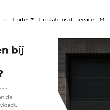
me
Portes
Prestations de service
Mét
n bij
?
een
en de
vloedt.