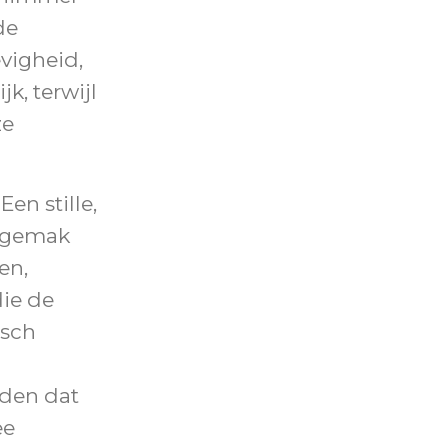
de
vigheid,
k, terwijl
ze
en stille,
ksgemak
en,
ie de
isch
uden dat
ee