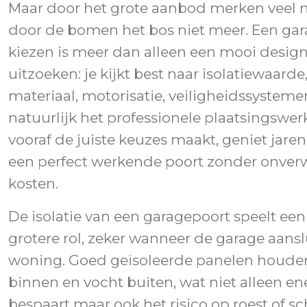
Maar door het grote aanbod merken veel
door de bomen het bos niet meer. Een ga
kiezen is meer dan alleen een mooi desig
uitzoeken: je kijkt best naar isolatiewaarde
materiaal, motorisatie, veiligheidssysteme
natuurlijk het professionele plaatsingswer
vooraf de juiste keuzes maakt, geniet jare
een perfect werkende poort zonder onver
kosten.
De isolatie van een garagepoort speelt een
grotere rol, zeker wanneer de garage aansl
woning. Goed geïsoleerde panelen houd
binnen en vocht buiten, wat niet alleen en
bespaart maar ook het risico op roest of 